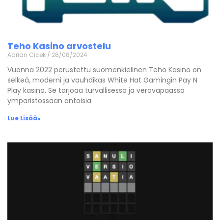
Teho Kasino arvostelu
Adrian Cicek
28/08/2024
Vuonna 2022 perustettu suomenkielinen Teho Kasino on
selkeä, moderni ja vauhdikas White Hat Gamingin Pay N
Play kasino. Se tarjoaa turvallisessa ja verovapaassa
ympäristössään antoisia
Lue Lisää»