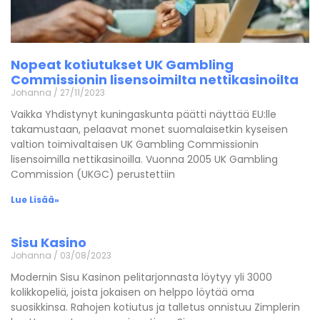
Nopeat kotiutukset UK Gambling
Commissionin lisensoimilta nettikasinoilta
Johanna
27/11/2023
Vaikka Yhdistynyt kuningaskunta päätti näyttää EU:lle
takamustaan, pelaavat monet suomalaisetkin kyseisen
valtion toimivaltaisen UK Gambling Commissionin
lisensoimilla nettikasinoilla. Vuonna 2005 UK Gambling
Commission (UKGC) perustettiin
Lue Lisää»
Sisu Kasino
Johanna
03/08/2023
Modernin Sisu Kasinon pelitarjonnasta löytyy yli 3000
kolikkopeliä, joista jokaisen on helppo löytää oma
suosikkinsa. Rahojen kotiutus ja talletus onnistuu Zimplerin