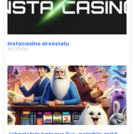
Instacasino arvostelu
13/07/2026