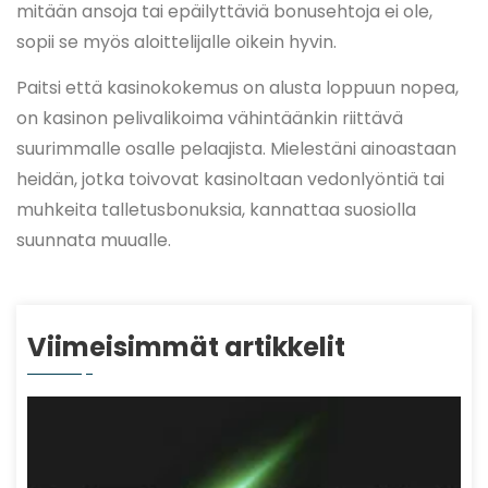
mitään ansoja tai epäilyttäviä bonusehtoja ei ole,
sopii se myös aloittelijalle oikein hyvin.
Paitsi että kasinokokemus on alusta loppuun nopea,
on kasinon pelivalikoima vähintäänkin riittävä
suurimmalle osalle pelaajista. Mielestäni ainoastaan
heidän, jotka toivovat kasinoltaan vedonlyöntiä tai
muhkeita talletusbonuksia, kannattaa suosiolla
suunnata muualle.
Viimeisimmät artikkelit