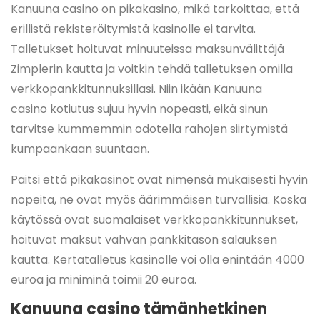
Kanuuna casino on pikakasino, mikä tarkoittaa, että
erillistä rekisteröitymistä kasinolle ei tarvita.
Talletukset hoituvat minuuteissa maksunvälittäjä
Zimplerin kautta ja voitkin tehdä talletuksen omilla
verkkopankkitunnuksillasi. Niin ikään Kanuuna
casino kotiutus sujuu hyvin nopeasti, eikä sinun
tarvitse kummemmin odotella rahojen siirtymistä
kumpaankaan suuntaan.
Paitsi että pikakasinot ovat nimensä mukaisesti hyvin
nopeita, ne ovat myös äärimmäisen turvallisia. Koska
käytössä ovat suomalaiset verkkopankkitunnukset,
hoituvat maksut vahvan pankkitason salauksen
kautta. Kertatalletus kasinolle voi olla enintään 4000
euroa ja miniminä toimii 20 euroa.
Kanuuna casino tämänhetkinen