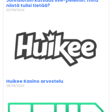
Johnslotsin katsaus live-peleihin: mitä
niistä tulisi tietää?
30/08/2024
Huikee Kasino arvostelu
28/08/2024