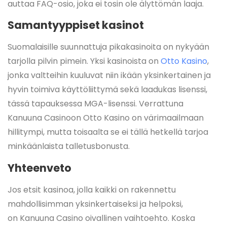
auttaa FAQ-osio, joka ei tosin ole älyttömän laaja.
Samantyyppiset kasinot
Suomalaisille suunnattuja pikakasinoita on nykyään
tarjolla pilvin pimein. Yksi kasinoista on
Otto Kasino
,
jonka valtteihin kuuluvat niin ikään yksinkertainen ja
hyvin toimiva käyttöliittymä sekä laadukas lisenssi,
tässä tapauksessa MGA-lisenssi. Verrattuna
Kanuuna Casinoon Otto Kasino on värimaailmaan
hillitympi, mutta toisaalta se ei tällä hetkellä tarjoa
minkäänlaista talletusbonusta.
Yhteenveto
Jos etsit kasinoa, jolla kaikki on rakennettu
mahdollisimman yksinkertaiseksi ja helpoksi,
on Kanuuna Casino oivallinen vaihtoehto. Koska