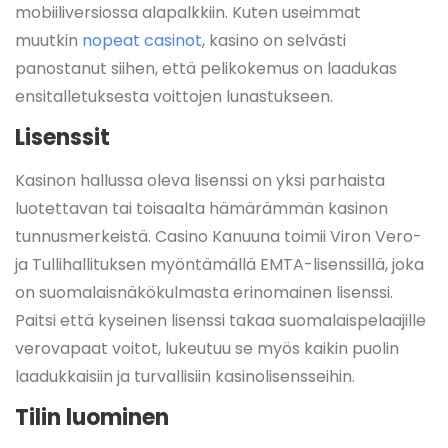
mobiiliversiossa alapalkkiin. Kuten useimmat
muutkin
nopeat casinot
, kasino on selvästi
panostanut siihen, että pelikokemus on laadukas
ensitalletuksesta voittojen lunastukseen.
Lisenssit
Kasinon hallussa oleva lisenssi on yksi parhaista
luotettavan tai toisaalta hämärämmän kasinon
tunnusmerkeistä. Casino Kanuuna toimii Viron Vero-
ja Tullihallituksen myöntämällä EMTA-lisenssillä, joka
on suomalaisnäkökulmasta erinomainen lisenssi.
Paitsi että kyseinen lisenssi takaa suomalaispelaajille
verovapaat voitot, lukeutuu se myös kaikin puolin
laadukkaisiin ja turvallisiin kasinolisensseihin.
Tilin luominen