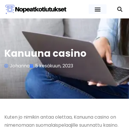
Kanuuna casino
Johanna
5 kesäkuun, 2023
Kuten jo nimikin antaa olettaa, Kanuuna casino on
nimenomaan suomalaispelaajille suunnattu kasino.