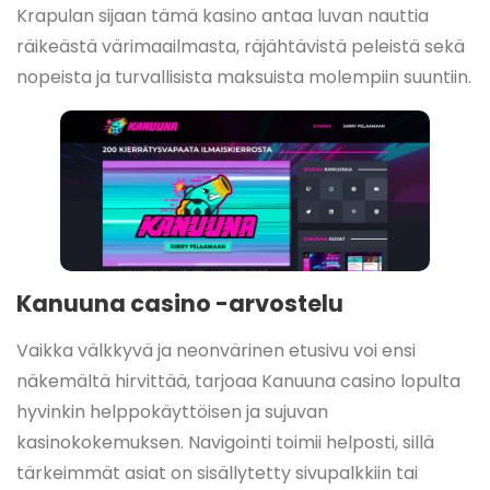
Krapulan sijaan tämä kasino antaa luvan nauttia
räikeästä värimaailmasta, räjähtävistä peleistä sekä
nopeista ja turvallisista maksuista molempiin suuntiin.
Kanuuna casino -arvostelu
Vaikka välkkyvä ja neonvärinen etusivu voi ensi
näkemältä hirvittää, tarjoaa Kanuuna casino lopulta
hyvinkin helppokäyttöisen ja sujuvan
kasinokokemuksen. Navigointi toimii helposti, sillä
tärkeimmät asiat on sisällytetty sivupalkkiin tai